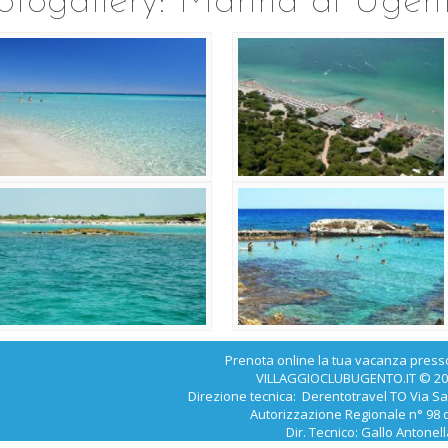
otogallery: Marina di Ugen
Prenota online la tua vacanza pres
VILLAGGIOCLUBUGENTO.IT © 2026 Tu
Direzione tecnica: Derentotravel TO Via Sa
Autorizzazione Regionale n° 98 d
Dir. Tecnico: Gallo Antonel