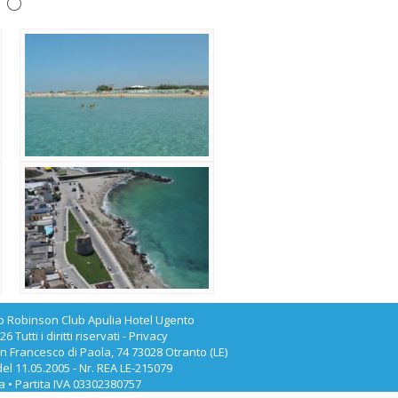
to
so
Robinson Club Apulia Hotel Ugento
tti i diritti riservati -
Privacy
n Francesco di Paola, 74 73028 Otranto (LE)
el 11.05.2005 - Nr. REA LE-215079
la • Partita IVA 03302380757